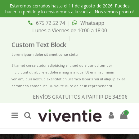
Estaremos cerrados hasta el 11 de agosto de 2026. Puedes
hacer tu pedido y lo enviaremos a la vuelta. ¡Nos vemos pronto!
675 72 52 74
Whatsapp
Lunes a Viernes de 10:00 a 18:00
Custom Text Block
Lorem ipsum dolor sit amet conse ctetu
Sit amet conse ctetur adipisicing elit, sed do eiusmod tempor
incididunt ut labore et dolore magna aliqua. Ut enim ad minim
veniam, quis nostrud exercitation ullamco laboris nisi ut aliquip ex ea
commodo consequat. Duis aute irure dolor in reprehenderit.
ENVÍOS GRATUITOS A PARTIR DE 34.90€
0