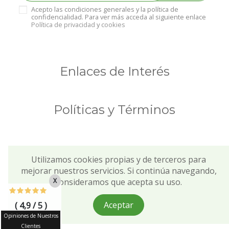
Acepto las condiciones generales y la política de
confidencialidad. Para ver más acceda al siguiente enlace
Política de privacidad
y
cookies
Enlaces de Interés
Políticas y Términos
Utilizamos cookies propias y de terceros para
mejorar nuestros servicios. Si continúa navegando,
X
consideramos que acepta su uso.
Copyright © 2021 Viventie. Todos los derechos
reservados.
Aceptar
( 4,9 / 5 )
Opiniones de Nuestros
Clientes