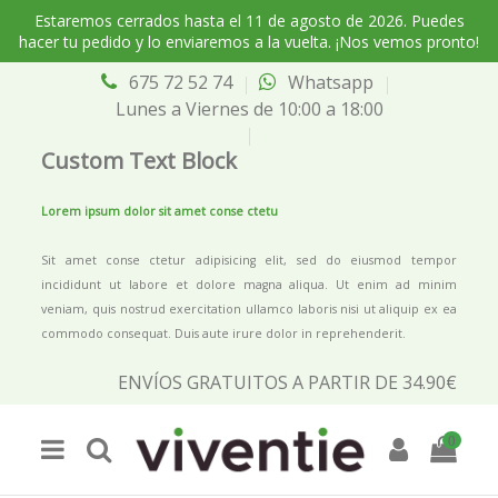
Estaremos cerrados hasta el 11 de agosto de 2026. Puedes
hacer tu pedido y lo enviaremos a la vuelta. ¡Nos vemos pronto!
675 72 52 74
Whatsapp
Lunes a Viernes de 10:00 a 18:00
Custom Text Block
Lorem ipsum dolor sit amet conse ctetu
Sit amet conse ctetur adipisicing elit, sed do eiusmod tempor
incididunt ut labore et dolore magna aliqua. Ut enim ad minim
veniam, quis nostrud exercitation ullamco laboris nisi ut aliquip ex ea
commodo consequat. Duis aute irure dolor in reprehenderit.
ENVÍOS GRATUITOS A PARTIR DE 34.90€
0