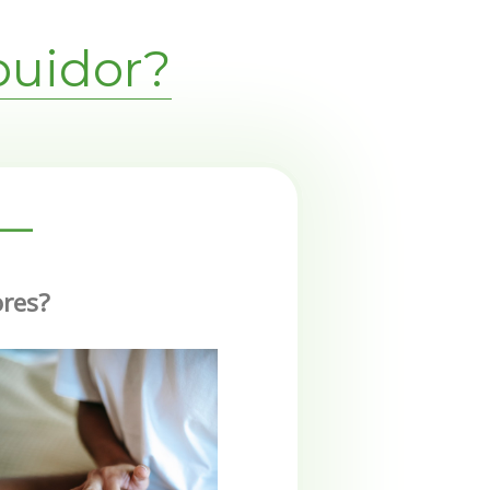
ibuidor?
ores?