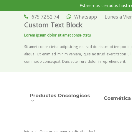
Estaremos cerrados hasta e
675 72 52 74
Whatsapp
Lunes a Vier
Custom Text Block
Lorem ipsum dolor sit amet conse ctetu
Sit amet conse ctetur adipisicing elit, sed do eiusmod tempor in
aliqua. Ut enim ad minim veniam, quis nostrud exercitation ull
commodo consequat. Duis aute irure dolor in reprehenderit.
Productos Oncológicos
Cosmética 
Inicio
¿Quieres ser nuestro distribuidor?