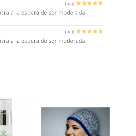
(
5
/
5
)
entra a la espera de ser moderada
(
5
/
5
)
entra a la espera de ser moderada
¡En oferta!
Vivent
de D
Sensib