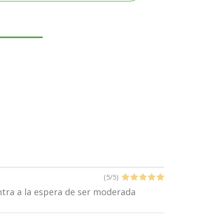
(
5
/
5
)
entra a la espera de ser moderada