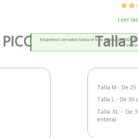
Leer la
 PICC
Talla 
Estaremos cerrados hasta el 9 de agosto de 2026. Pu
vemos
Talla M - De 25
Talla L - De 30
Talla XL - De
entera)