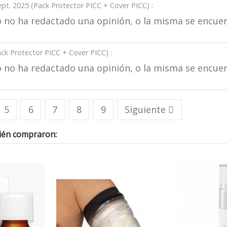
ept. 2025 (
Pack Protector PICC + Cover PICC
) :
ero no ha redactado una opinión, o la misma se encu
ck Protector PICC + Cover PICC
) :
ero no ha redactado una opinión, o la misma se encu
5
6
7
8
9
Siguiente

bién compraron: