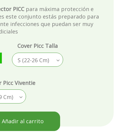
ector PICC
para máxima protección e
es este conjunto estás preparado para
ante infecciones que puedan ser muy
diciales
Cover Picc Talla
bertad
alma
erde Esperanza
r Picc Viventie
Añadir al carrito