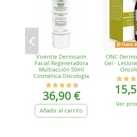
Fuera d
Viventie Dermoaim
ONC Dermol
Facial Regeneradora
Gel - Lesion
Multiacción 50ml
Oncol
Cosmética Oncología
15,5
36,90 €
Ver pro
Añadir al carrito