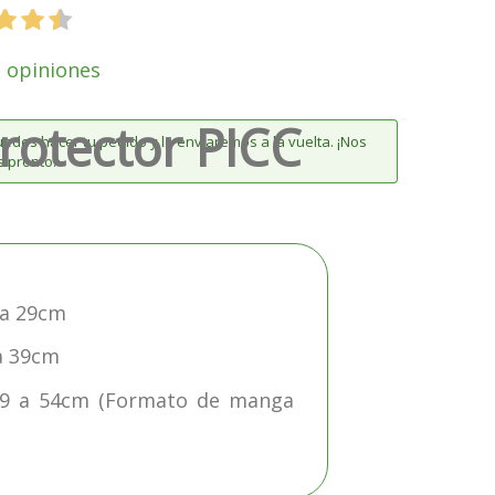
s opiniones
Protector PICC
edes hacer tu pedido y lo enviaremos a la vuelta. ¡Nos
 pronto!
 a 29cm
 a 39cm
 39 a 54cm (Formato de manga