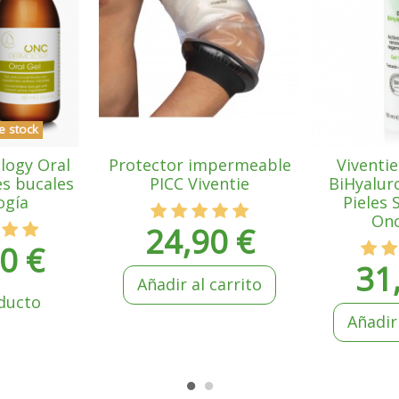
e stock
ogy Oral
Protector impermeable
Viventi
es bucales
PICC Viventie
BiHyaluro
ogía
Pieles 
Onc
24,90 €
0 €
31
Añadir al carrito
ducto
Añadir 