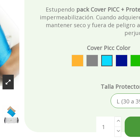
Estupendo
pack
Cover PICC + Prot
impermeabilización. Cuando adquier
mantener seco y fuera de peligro 
perju
Cover Picc Color
Beige Alegria
Gris Valentía
Turquesa Li
Azul C
V
Talla Protecto