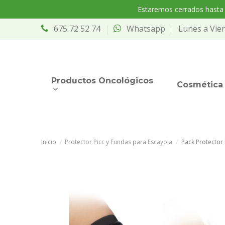
Estaremos cerrados hasta e
675 72 52 74
Whatsapp
Lunes a Vier
Productos Oncológicos
Cosmética 
Inicio
Protector Picc y Fundas para Escayola
Pack Protector