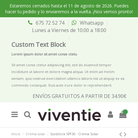
Estaremos cerrados hasta el 11 de agosto de 2026. Puedes
hacer tu pedido y lo enviaremos a la vuelta. ¡Nos vemos pronto!
675 72 52 74
Whatsapp
Lunes a Viernes de 10:00 a 18:00
Custom Text Block
Lorem ipsum dolor sit amet conse ctetu
Sit amet conse ctetur adipisicing elit, sed do eiusmod tempor
incididunt ut labore et dolore magna aliqua. Ut enim ad minim
veniam, quis nostrud exercitation ullamco laboris nisi ut aliquip ex ea
commodo consequat. Duis aute irure dolor in reprehenderit.
ENVÍOS GRATUITOS A PARTIR DE 34.90€
0
Inicio
Crema solar
Sunblock SPF30 - Crema Solar