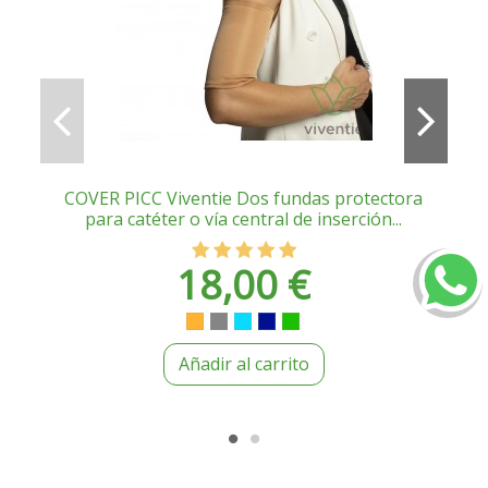
COVER PICC Viventie Dos fundas protectora
para catéter o vía central de inserción...
18,00 €
Beige Alegria
Gris Valentía
Turquesa Libertad
Azul Calma
Verde Esperanza
Añadir al carrito