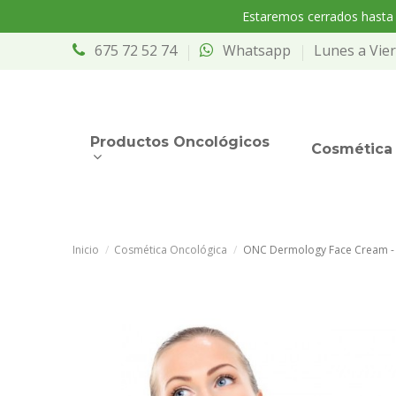
Estaremos cerrados hasta e
675 72 52 74
Whatsapp
Lunes a Vier
Productos Oncológicos
Cosmética 
Inicio
Cosmética Oncológica
ONC Dermology Face Cream - P