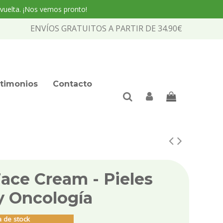
 vuelta. ¡Nos vemos pronto!
ENVÍOS GRATUITOS A PARTIR DE 34.90€
timonios
Contacto
ce Cream - Pieles
y Oncología
 de stock